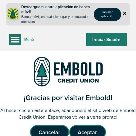
saltar
Saltar
Descargue nuestra aplicación de banca
al
al
móvil
Instalar
contenido
inicio
aplicación
Banca móvil, en cualquier lugar y en cualquier
de
momento
sesión
de
Iniciar Sesión
Menú
la
banca
web
¡Gracias por visitar Embold!
Al hacer clic en este enlace, abandonará el sitio web de Embold
Credit Union. Esperamos volver a verte pronto!
Cancelar
Aceptar