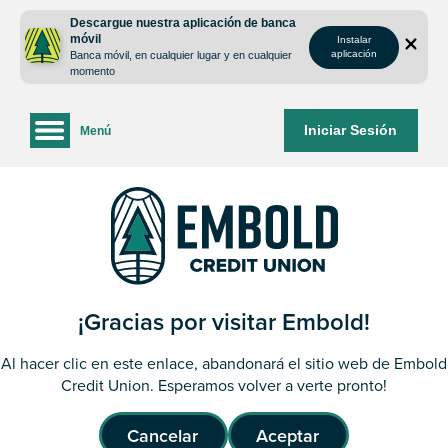
saltar
Saltar
Descargue nuestra aplicación de banca
al
al
móvil
Instalar
contenido
inicio
aplicación
Banca móvil, en cualquier lugar y en cualquier
de
momento
sesión
de
Iniciar Sesión
Menú
la
banca
web
¡Gracias por visitar Embold!
Al hacer clic en este enlace, abandonará el sitio web de Embold
Credit Union. Esperamos volver a verte pronto!
Cancelar
Aceptar