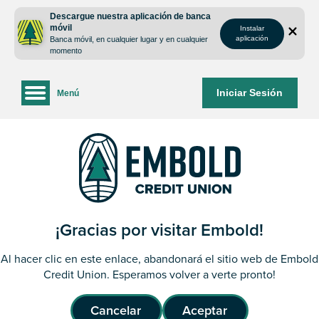
saltar
Saltar
Descargue nuestra aplicación de banca
al
al
móvil
Instalar
contenido
inicio
aplicación
Banca móvil, en cualquier lugar y en cualquier
de
momento
sesión
de
Iniciar Sesión
Menú
la
banca
web
¡Gracias por visitar Embold!
Al hacer clic en este enlace, abandonará el sitio web de Embold
Credit Union. Esperamos volver a verte pronto!
Cancelar
Aceptar