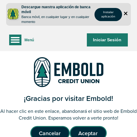
saltar
Saltar
Descargue nuestra aplicación de banca
al
al
móvil
Instalar
contenido
inicio
aplicación
Banca móvil, en cualquier lugar y en cualquier
de
momento
sesión
de
Iniciar Sesión
Menú
la
banca
web
¡Gracias por visitar Embold!
Al hacer clic en este enlace, abandonará el sitio web de Embold
Credit Union. Esperamos volver a verte pronto!
Cancelar
Aceptar