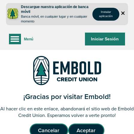
saltar
Saltar
Descargue nuestra aplicación de banca
al
al
móvil
Instalar
contenido
inicio
aplicación
Banca móvil, en cualquier lugar y en cualquier
de
momento
sesión
de
Iniciar Sesión
Menú
la
banca
web
¡Gracias por visitar Embold!
Al hacer clic en este enlace, abandonará el sitio web de Embold
Credit Union. Esperamos volver a verte pronto!
Cancelar
Aceptar