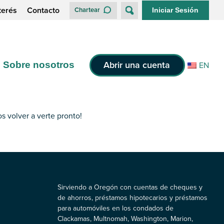
terés
Contacto
Chartear
Iniciar Sesión
Abrir una cuenta
Sobre nosotros
EN
s volver a verte pronto!
Sirviendo a Oregón con cuentas de cheques y
de ahorros, préstamos hipotecarios y préstamos
para automóviles en los condados de
Clackamas, Multnomah, Washington, Marion,