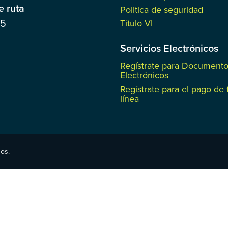
 ruta
Politica de seguridad
85
Título VI
Servicios Electrónicos
Regístrate para Document
Electrónicos
Regístrate para el pago de 
línea
os.