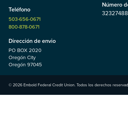
Número de
Teléfono
3232748
503-656-0671
800-878-0671
Dirección de envio
PO BOX
2020
Oregón City
Oregón
97045
© 2026 Embold Federal Credit Union. Todos los derechos reservad