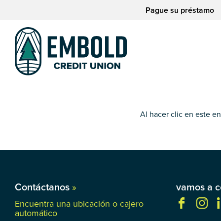
saltar
Saltar
Pague su préstamo
al
al
contenido
inicio
de
sesión
de
la
banca
web
Al hacer clic en este e
Contáctanos
»
vamos a c
Encuentra una ubicación o cajero
automático