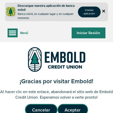
saltar
Saltar
Descargue nuestra aplicación de banca
al
al
móvil
Instalar
contenido
inicio
aplicación
Banca móvil, en cualquier lugar y en cualquier
de
momento
sesión
de
Iniciar Sesión
Menú
la
banca
web
¡Gracias por visitar Embold!
Al hacer clic en este enlace, abandonará el sitio web de Embold
Credit Union. Esperamos volver a verte pronto!
Cancelar
Aceptar