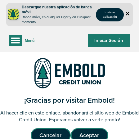
saltar
Saltar
Descargue nuestra aplicación de banca
al
al
móvil
Instalar
contenido
inicio
aplicación
Banca móvil, en cualquier lugar y en cualquier
de
momento
sesión
de
Iniciar Sesión
Menú
la
banca
web
¡Gracias por visitar Embold!
Al hacer clic en este enlace, abandonará el sitio web de Embold
Credit Union. Esperamos volver a verte pronto!
Cancelar
Aceptar