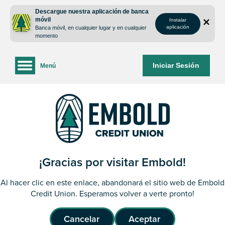
saltar
Saltar
Descargue nuestra aplicación de banca
al
al
móvil
Instalar
contenido
inicio
aplicación
Banca móvil, en cualquier lugar y en cualquier
de
momento
sesión
de
Iniciar Sesión
Menú
la
banca
web
¡Gracias por visitar Embold!
Al hacer clic en este enlace, abandonará el sitio web de Embold
Credit Union. Esperamos volver a verte pronto!
Cancelar
Aceptar