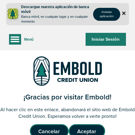
saltar
Saltar
Descargue nuestra aplicación de banca
al
al
móvil
Instalar
contenido
inicio
aplicación
Banca móvil, en cualquier lugar y en cualquier
de
momento
sesión
de
Iniciar Sesión
Menú
la
banca
web
¡Gracias por visitar Embold!
Al hacer clic en este enlace, abandonará el sitio web de Embold
Credit Union. Esperamos volver a verte pronto!
Cancelar
Aceptar