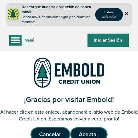
saltar
Saltar
Descargue nuestra aplicación de banca
al
al
móvil
Instalar
contenido
inicio
aplicación
Banca móvil, en cualquier lugar y en cualquier
de
momento
sesión
de
Iniciar Sesión
Menú
la
banca
web
¡Gracias por visitar Embold!
Al hacer clic en este enlace, abandonará el sitio web de Embold
Credit Union. Esperamos volver a verte pronto!
Cancelar
Aceptar