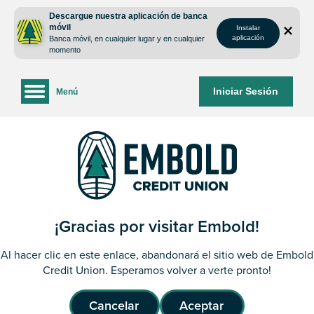
saltar
Saltar
Descargue nuestra aplicación de banca
al
al
móvil
Instalar
contenido
inicio
aplicación
Banca móvil, en cualquier lugar y en cualquier
de
momento
sesión
de
Iniciar Sesión
Menú
la
banca
web
¡Gracias por visitar Embold!
Al hacer clic en este enlace, abandonará el sitio web de Embold
Credit Union. Esperamos volver a verte pronto!
Cancelar
Aceptar