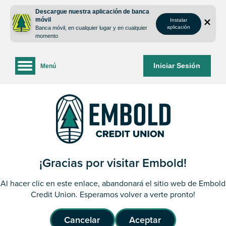
saltar
Saltar
Descargue nuestra aplicación de banca
al
al
móvil
Instalar
contenido
inicio
aplicación
Banca móvil, en cualquier lugar y en cualquier
de
momento
sesión
de
Iniciar Sesión
Menú
la
banca
web
¡Gracias por visitar Embold!
Al hacer clic en este enlace, abandonará el sitio web de Embold
Credit Union. Esperamos volver a verte pronto!
Cancelar
Aceptar