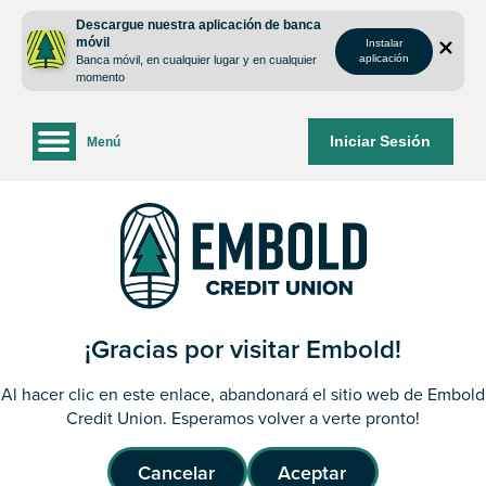
saltar
Saltar
Descargue nuestra aplicación de banca
al
al
móvil
Instalar
contenido
inicio
aplicación
Banca móvil, en cualquier lugar y en cualquier
de
momento
sesión
de
Iniciar Sesión
Menú
la
banca
web
¡Gracias por visitar Embold!
Al hacer clic en este enlace, abandonará el sitio web de Embold
Credit Union. Esperamos volver a verte pronto!
Cancelar
Aceptar