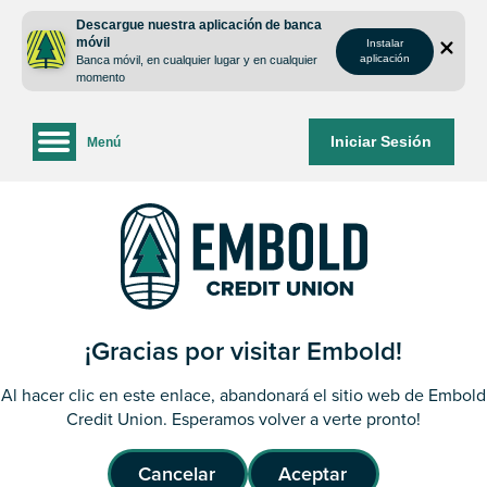
saltar
Saltar
Descargue nuestra aplicación de banca
al
al
móvil
Instalar
contenido
inicio
aplicación
Banca móvil, en cualquier lugar y en cualquier
de
momento
sesión
de
Iniciar Sesión
Menú
la
banca
web
¡Gracias por visitar Embold!
Al hacer clic en este enlace, abandonará el sitio web de Embold
Credit Union. Esperamos volver a verte pronto!
Cancelar
Aceptar