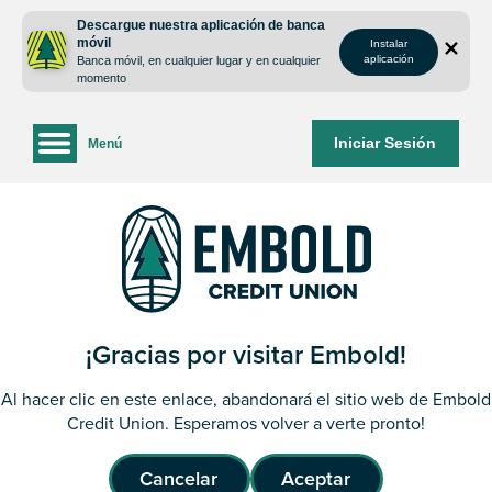
saltar
Saltar
Descargue nuestra aplicación de banca
al
al
móvil
Instalar
contenido
inicio
aplicación
Banca móvil, en cualquier lugar y en cualquier
de
momento
sesión
de
Iniciar Sesión
Menú
la
banca
web
¡Gracias por visitar Embold!
Al hacer clic en este enlace, abandonará el sitio web de Embold
Credit Union. Esperamos volver a verte pronto!
Cancelar
Aceptar