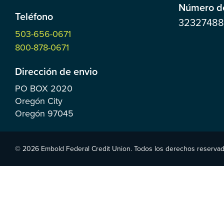
Número de
Teléfono
3232748
503-656-0671
800-878-0671
Dirección de envio
PO BOX
2020
Oregón City
Oregón
97045
© 2026 Embold Federal Credit Union. Todos los derechos reservad