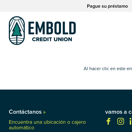
saltar
Saltar
Pague su préstamo
al
al
contenido
inicio
de
sesión
de
la
banca
web
Al hacer clic en este e
Contáctanos
»
vamos a c
Encuentra una ubicación o cajero
automático