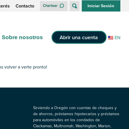
terés
Contacto
Chartear
Iniciar Sesión
Abrir una cuenta
Sobre nosotros
EN
s volver a verte pronto!
Sirviendo a Oregón con cuentas de cheques y
de ahorros, préstamos hipotecarios y préstamos
para automóviles en los condados de
Clackamas, Multnomah, Washington, Marion,