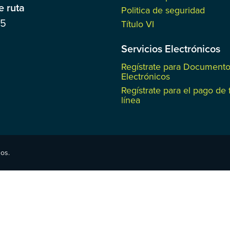
 ruta
Politica de seguridad
85
Título VI
Servicios Electrónicos
Regístrate para Document
Electrónicos
Regístrate para el pago de 
línea
os.