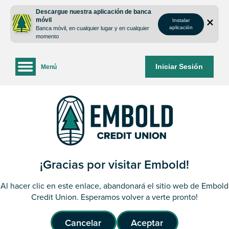
saltar
Saltar
Descargue nuestra aplicación de banca
al
al
móvil
Instalar
contenido
inicio
aplicación
Banca móvil, en cualquier lugar y en cualquier
de
momento
sesión
de
Iniciar Sesión
Menú
la
banca
web
¡Gracias por visitar Embold!
Al hacer clic en este enlace, abandonará el sitio web de Embold
Credit Union. Esperamos volver a verte pronto!
Cancelar
Aceptar