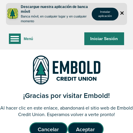
saltar
Saltar
Descargue nuestra aplicación de banca
al
al
móvil
Instalar
contenido
inicio
aplicación
Banca móvil, en cualquier lugar y en cualquier
de
momento
sesión
de
Iniciar Sesión
Menú
la
banca
web
¡Gracias por visitar Embold!
Al hacer clic en este enlace, abandonará el sitio web de Embold
Credit Union. Esperamos volver a verte pronto!
Cancelar
Aceptar