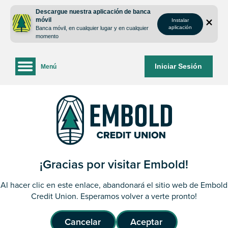
saltar
Saltar
Descargue nuestra aplicación de banca
al
al
móvil
Instalar
contenido
inicio
aplicación
Banca móvil, en cualquier lugar y en cualquier
de
momento
sesión
de
Iniciar Sesión
Menú
la
banca
web
¡Gracias por visitar Embold!
Al hacer clic en este enlace, abandonará el sitio web de Embold
Credit Union. Esperamos volver a verte pronto!
Cancelar
Aceptar