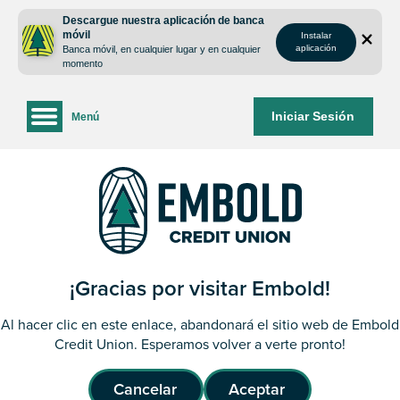
saltar
Saltar
Descargue nuestra aplicación de banca
al
al
móvil
Instalar
contenido
inicio
aplicación
Banca móvil, en cualquier lugar y en cualquier
de
momento
sesión
de
Iniciar Sesión
Menú
la
banca
web
¡Gracias por visitar Embold!
Al hacer clic en este enlace, abandonará el sitio web de Embold
Credit Union. Esperamos volver a verte pronto!
Cancelar
Aceptar