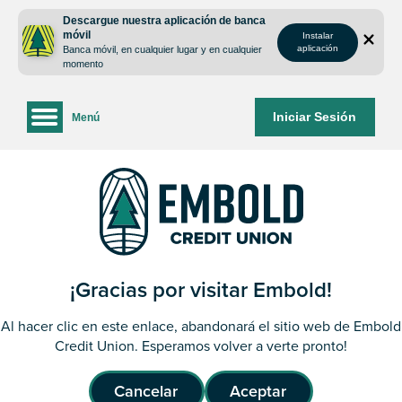
saltar
Saltar
Descargue nuestra aplicación de banca
al
al
móvil
Instalar
contenido
inicio
aplicación
Banca móvil, en cualquier lugar y en cualquier
de
momento
sesión
de
Iniciar Sesión
Menú
la
banca
web
¡Gracias por visitar Embold!
Al hacer clic en este enlace, abandonará el sitio web de Embold
Credit Union. Esperamos volver a verte pronto!
Cancelar
Aceptar