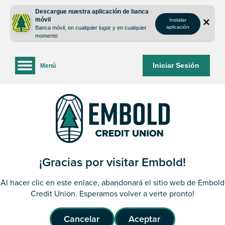
saltar
Saltar
Descargue nuestra aplicación de banca
al
al
móvil
Instalar
contenido
inicio
aplicación
Banca móvil, en cualquier lugar y en cualquier
de
momento
sesión
de
Iniciar Sesión
Menú
la
banca
web
¡Gracias por visitar Embold!
Al hacer clic en este enlace, abandonará el sitio web de Embold
Credit Union. Esperamos volver a verte pronto!
Cancelar
Aceptar