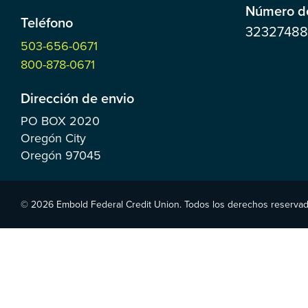
Número de
Teléfono
3232748
503-656-0671
800-878-0671
Dirección de envio
PO BOX
2020
Oregón City
Oregón
97045
© 2026 Embold Federal Credit Union. Todos los derechos reservad