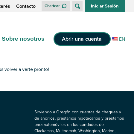
terés
Contacto
Chartear
Iniciar Sesión
Abrir una cuenta
Sobre nosotros
EN
s volver a verte pronto!
Sirviendo a Oregón con cuentas de cheques y
de ahorros, préstamos hipotecarios y préstamos
para automóviles en los condados de
Clackamas, Multnomah, Washington, Marion,