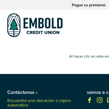
saltar
Saltar
Pague su préstamo
al
al
contenido
inicio
de
sesión
de
la
banca
web
Al hacer clic en este e
Contáctanos
»
vamos a c
Encuentra una ubicación o cajero
automático