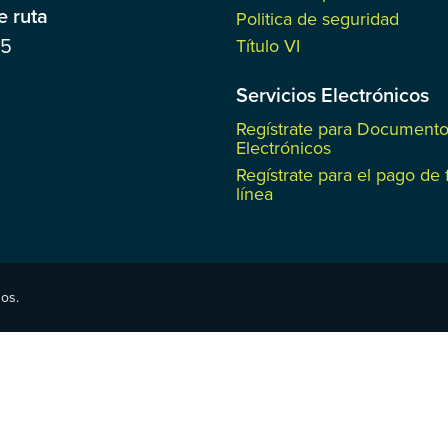
 ruta
Politica de seguridad
85
Título VI
Servicios Electrónicos
Regístrate para Document
Electrónicos
Regístrate para el pago de 
línea
os.