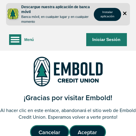
saltar
Saltar
Descargue nuestra aplicación de banca
al
al
móvil
Instalar
contenido
inicio
aplicación
Banca móvil, en cualquier lugar y en cualquier
de
momento
sesión
de
Iniciar Sesión
Menú
la
banca
web
¡Gracias por visitar Embold!
Al hacer clic en este enlace, abandonará el sitio web de Embold
Credit Union. Esperamos volver a verte pronto!
Cancelar
Aceptar