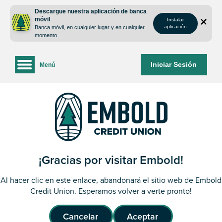
saltar
Saltar
Descargue nuestra aplicación de banca
al
al
móvil
Instalar
contenido
inicio
aplicación
Banca móvil, en cualquier lugar y en cualquier
de
momento
sesión
de
Iniciar Sesión
Menú
la
banca
web
¡Gracias por visitar Embold!
Al hacer clic en este enlace, abandonará el sitio web de Embold
Credit Union. Esperamos volver a verte pronto!
Cancelar
Aceptar