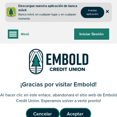
saltar
Saltar
Descargue nuestra aplicación de banca
al
al
móvil
Instalar
contenido
inicio
aplicación
Banca móvil, en cualquier lugar y en cualquier
de
momento
sesión
de
Iniciar Sesión
Menú
la
banca
web
¡Gracias por visitar Embold!
Al hacer clic en este enlace, abandonará el sitio web de Embold
Credit Union. Esperamos volver a verte pronto!
Cancelar
Aceptar