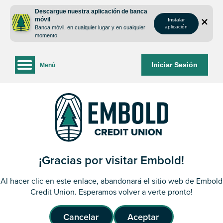
saltar
Saltar
Descargue nuestra aplicación de banca
al
al
móvil
Instalar
contenido
inicio
aplicación
Banca móvil, en cualquier lugar y en cualquier
de
momento
sesión
de
Iniciar Sesión
Menú
la
banca
web
¡Gracias por visitar Embold!
Al hacer clic en este enlace, abandonará el sitio web de Embold
Credit Union. Esperamos volver a verte pronto!
Cancelar
Aceptar