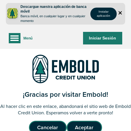
saltar
Saltar
Descargue nuestra aplicación de banca
al
al
móvil
Instalar
contenido
inicio
aplicación
Banca móvil, en cualquier lugar y en cualquier
de
momento
sesión
de
Iniciar Sesión
Menú
la
banca
web
¡Gracias por visitar Embold!
Al hacer clic en este enlace, abandonará el sitio web de Embold
Credit Union. Esperamos volver a verte pronto!
Cancelar
Aceptar