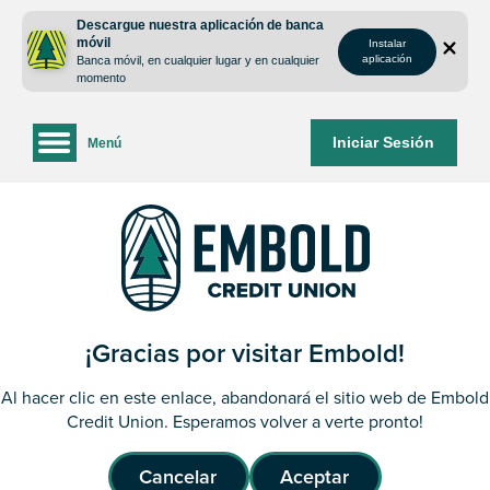
saltar
Saltar
Descargue nuestra aplicación de banca
al
al
móvil
Instalar
contenido
inicio
aplicación
Banca móvil, en cualquier lugar y en cualquier
de
momento
sesión
de
Iniciar Sesión
Menú
la
banca
web
¡Gracias por visitar Embold!
Al hacer clic en este enlace, abandonará el sitio web de Embold
Credit Union. Esperamos volver a verte pronto!
Cancelar
Aceptar