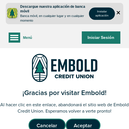
saltar
Saltar
Descargue nuestra aplicación de banca
al
al
móvil
Instalar
contenido
inicio
aplicación
Banca móvil, en cualquier lugar y en cualquier
de
momento
sesión
de
Iniciar Sesión
Menú
la
banca
web
¡Gracias por visitar Embold!
Al hacer clic en este enlace, abandonará el sitio web de Embold
Credit Union. Esperamos volver a verte pronto!
Cancelar
Aceptar