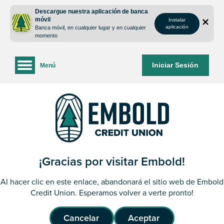
saltar
Saltar
Descargue nuestra aplicación de banca
al
al
móvil
Instalar
contenido
inicio
aplicación
Banca móvil, en cualquier lugar y en cualquier
de
momento
sesión
de
Iniciar Sesión
Menú
la
banca
web
¡Gracias por visitar Embold!
Al hacer clic en este enlace, abandonará el sitio web de Embold
Credit Union. Esperamos volver a verte pronto!
Cancelar
Aceptar