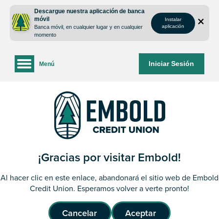
saltar
Saltar
Descargue nuestra aplicación de banca
al
al
móvil
Instalar
contenido
inicio
aplicación
Banca móvil, en cualquier lugar y en cualquier
de
momento
sesión
de
Iniciar Sesión
Menú
la
banca
web
¡Gracias por visitar Embold!
Al hacer clic en este enlace, abandonará el sitio web de Embold
Credit Union. Esperamos volver a verte pronto!
Cancelar
Aceptar