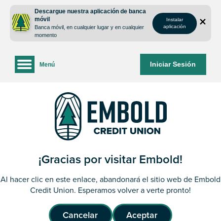
saltar
Saltar
Descargue nuestra aplicación de banca
al
al
móvil
Instalar
contenido
inicio
aplicación
Banca móvil, en cualquier lugar y en cualquier
de
momento
sesión
de
Iniciar Sesión
Menú
la
banca
web
¡Gracias por visitar Embold!
Al hacer clic en este enlace, abandonará el sitio web de Embold
Credit Union. Esperamos volver a verte pronto!
Cancelar
Aceptar