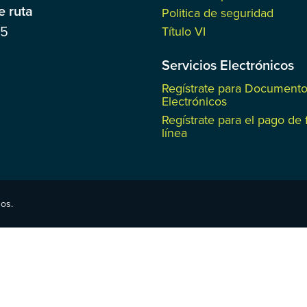
 ruta
Politica de seguridad
85
Título VI
Servicios Electrónicos
Regístrate para Document
Electrónicos
Regístrate para el pago de 
línea
os.