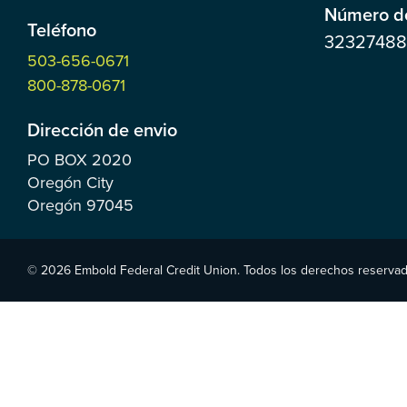
Número de
Teléfono
3232748
503-656-0671
800-878-0671
Dirección de envio
PO BOX
2020
Oregón City
Oregón
97045
© 2026 Embold Federal Credit Union. Todos los derechos reservad