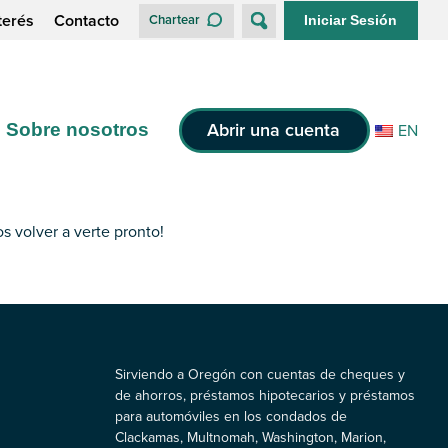
terés
Contacto
Chartear
Iniciar Sesión
Abrir una cuenta
Sobre nosotros
EN
s volver a verte pronto!
Sirviendo a Oregón con cuentas de cheques y
de ahorros, préstamos hipotecarios y préstamos
para automóviles en los condados de
Clackamas, Multnomah, Washington, Marion,