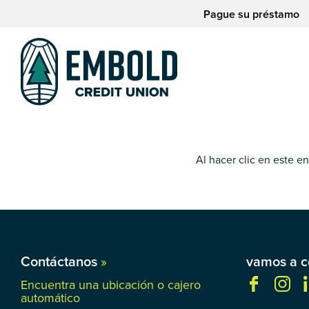
saltar
Saltar
Pague su préstamo
al
al
contenido
inicio
de
sesión
de
la
banca
web
Al hacer clic en este e
Contáctanos
»
vamos a c
Encuentra una ubicación o cajero
automático