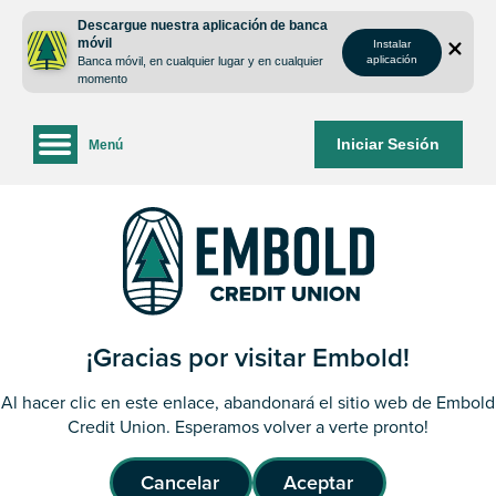
saltar
Saltar
Descargue nuestra aplicación de banca
al
al
móvil
Instalar
contenido
inicio
aplicación
Banca móvil, en cualquier lugar y en cualquier
de
momento
sesión
de
Iniciar Sesión
Menú
la
banca
web
¡Gracias por visitar Embold!
Al hacer clic en este enlace, abandonará el sitio web de Embold
Credit Union. Esperamos volver a verte pronto!
Cancelar
Aceptar