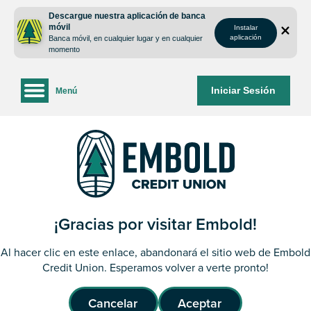
saltar
Saltar
Descargue nuestra aplicación de banca
al
al
móvil
Instalar
contenido
inicio
aplicación
Banca móvil, en cualquier lugar y en cualquier
de
momento
sesión
de
Iniciar Sesión
Menú
la
banca
web
¡Gracias por visitar Embold!
Al hacer clic en este enlace, abandonará el sitio web de Embold
Credit Union. Esperamos volver a verte pronto!
Cancelar
Aceptar