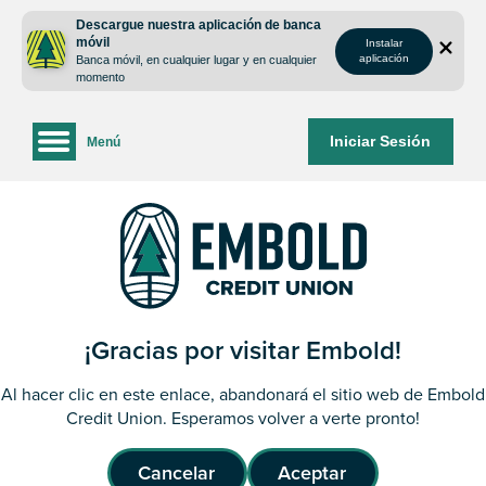
saltar
Saltar
Descargue nuestra aplicación de banca
al
al
móvil
Instalar
contenido
inicio
aplicación
Banca móvil, en cualquier lugar y en cualquier
de
momento
sesión
de
Iniciar Sesión
Menú
la
banca
web
¡Gracias por visitar Embold!
Al hacer clic en este enlace, abandonará el sitio web de Embold
Credit Union. Esperamos volver a verte pronto!
Cancelar
Aceptar