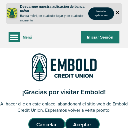
saltar
Saltar
Descargue nuestra aplicación de banca
al
al
móvil
Instalar
contenido
inicio
aplicación
Banca móvil, en cualquier lugar y en cualquier
de
momento
sesión
de
Iniciar Sesión
Menú
la
banca
web
¡Gracias por visitar Embold!
Al hacer clic en este enlace, abandonará el sitio web de Embold
Credit Union. Esperamos volver a verte pronto!
Cancelar
Aceptar