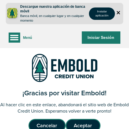
saltar
Saltar
Descargue nuestra aplicación de banca
al
al
móvil
Instalar
contenido
inicio
aplicación
Banca móvil, en cualquier lugar y en cualquier
de
momento
sesión
de
Iniciar Sesión
Menú
la
banca
web
¡Gracias por visitar Embold!
Al hacer clic en este enlace, abandonará el sitio web de Embold
Credit Union. Esperamos volver a verte pronto!
Cancelar
Aceptar