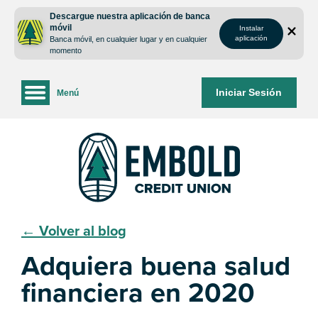
saltar
Saltar
Descargue nuestra aplicación de banca
al
al
móvil
Instalar
contenido
inicio
aplicación
Banca móvil, en cualquier lugar y en cualquier
de
momento
sesión
de
Iniciar Sesión
Menú
la
banca
web
← Volver al blog
Adquiera buena salud
financiera en 2020