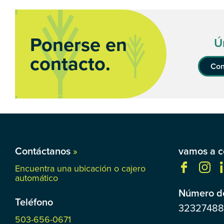
Ponerse en
Ú
contacto.
Con
Contáctanos
»
vamos a c
Encuentra una ubicación o cajero
automático
Número de
Teléfono
3232748
503-656-0671