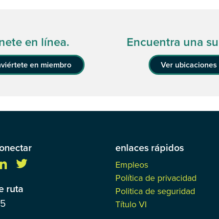
nete en línea.
Encuentra una su
viértete en miembro
Ver ubicaciones
onectar
enlaces rápidos
Empleos
Política de privacidad
 ruta
Politica de seguridad
85
Título VI