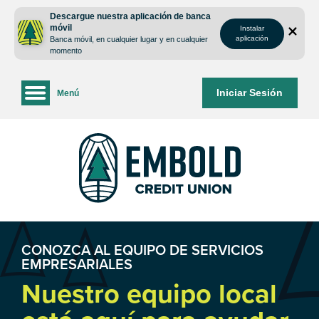
saltar
Saltar
Descargue nuestra aplicación de banca
al
al
móvil
Instalar
contenido
inicio
aplicación
Banca móvil, en cualquier lugar y en cualquier
de
momento
sesión
de
Iniciar Sesión
Menú
la
banca
web
CONOZCA AL EQUIPO DE SERVICIOS
EMPRESARIALES
Nuestro equipo local