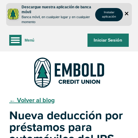
saltar
Saltar
Descargue nuestra aplicación de banca
al
al
móvil
Instalar
contenido
inicio
aplicación
Banca móvil, en cualquier lugar y en cualquier
de
momento
sesión
de
Iniciar Sesión
Menú
la
banca
web
← Volver al blog
Nueva deducción por
préstamos para