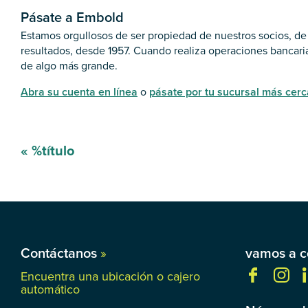
Pásate a Embold
Estamos orgullosos de ser propiedad de nuestros socios, de 
resultados, desde 1957. Cuando realiza operaciones bancar
de algo más grande.
Abra su cuenta en línea
o
pásate por tu sucursal más cer
Mensaje
«
%título
de
navegación
Contáctanos
»
vamos a c
Encuentra una ubicación o cajero
automático