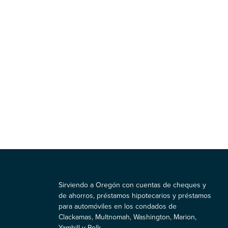
Sirviendo a Oregón con cuentas de cheques y
de ahorros, préstamos hipotecarios y préstamos
para automóviles en los condados de
Clackamas, Multnomah, Washington, Marion,
Yamhill y Polk.