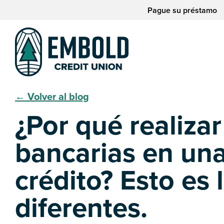
saltar
Saltar
Pague su préstamo
al
al
contenido
inicio
de
sesión
de
la
banca
web
← Volver al blog
¿Por qué realiza
bancarias en una
crédito? Esto es
diferentes.