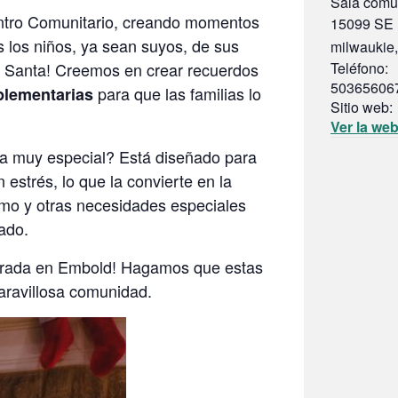
Sala comun
entro Comunitario, creando momentos
15099 SE 
s los niños, ya sean suyos, de sus
milwaukie
,
 a Santa! Creemos en crear recuerdos
Teléfono:
50365606
para que las familias lo
plementarias
Sitio web:
Ver la we
a muy especial? Está diseñado para
estrés, lo que la convierte en la
smo y otras necesidades especiales
ado.
porada en Embold! Hagamos que estas
maravillosa comunidad.