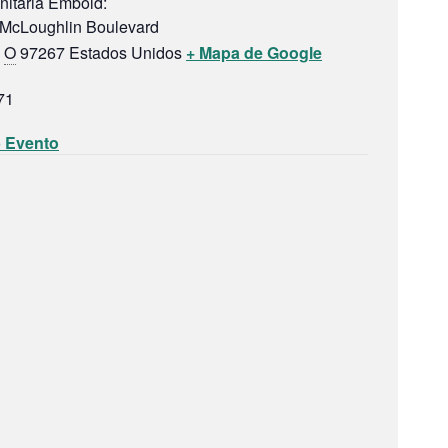
itaria Embold:
McLoughlin Boulevard
O
97267
Estados Unidos
+ Mapa de Google
71
b Evento