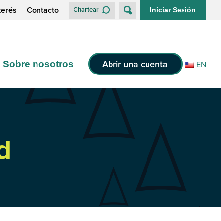
terés
Contacto
Chartear
Iniciar Sesión
Abrir una cuenta
Sobre nosotros
EN
d