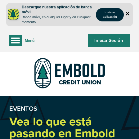
saltar
Saltar
Descargue nuestra aplicación de banca
al
al
móvil
Instalar
contenido
inicio
aplicación
Banca móvil, en cualquier lugar y en cualquier
de
momento
sesión
de
Iniciar Sesión
Menú
la
banca
web
EVENTOS
Vea lo que está
pasando en Embold