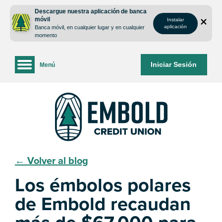
saltar
Saltar
Descargue nuestra aplicación de banca
al
al
móvil
Instalar
contenido
inicio
aplicación
Banca móvil, en cualquier lugar y en cualquier
de
momento
sesión
de
Iniciar Sesión
Menú
la
banca
web
← Volver al blog
Los émbolos polares
de Embold recaudan