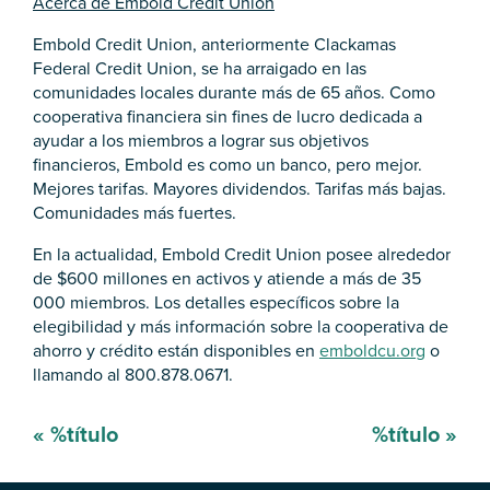
Acerca de Embold Credit Union
Embold Credit Union, anteriormente Clackamas
Federal Credit Union, se ha arraigado en las
comunidades locales durante más de 65 años. Como
cooperativa financiera sin fines de lucro dedicada a
ayudar a los miembros a lograr sus objetivos
financieros, Embold es como un banco, pero mejor.
Mejores tarifas. Mayores dividendos. Tarifas más bajas.
Comunidades más fuertes.
En la actualidad, Embold Credit Union posee alrededor
de $600 millones en activos y atiende a más de 35
000 miembros. Los detalles específicos sobre la
elegibilidad y más información sobre la cooperativa de
ahorro y crédito están disponibles en
emboldcu.org
o
llamando al 800.878.0671.
Mensaje
«
%título
%título
»
de
navegación