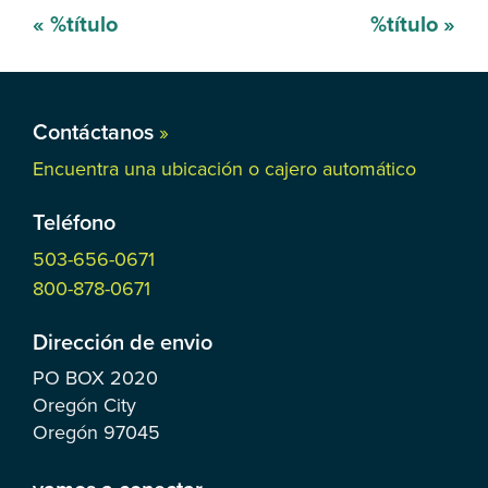
Mensaje
«
%título
%título
»
de
navegación
Contáctanos
»
Encuentra una ubicación o cajero automático
Teléfono
503-656-0671
800-878-0671
Dirección de envio
PO BOX
2020
Oregón City
Oregón
97045