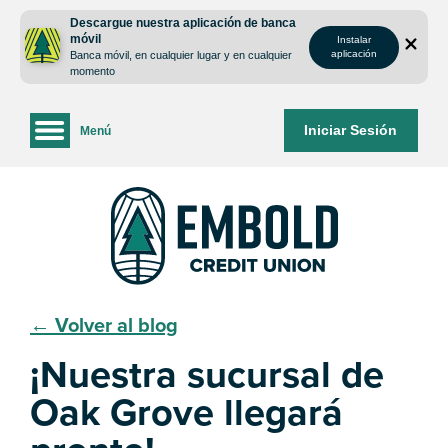
saltar
Saltar
Descargue nuestra aplicación de banca
al
al
móvil
Instalar
contenido
inicio
aplicación
Banca móvil, en cualquier lugar y en cualquier
de
momento
sesión
de
Iniciar Sesión
Menú
la
banca
web
← Volver al blog
¡Nuestra sucursal de
Oak Grove llegará