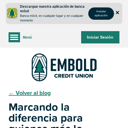
saltar
Saltar
Descargue nuestra aplicación de banca
al
al
móvil
Instalar
contenido
inicio
aplicación
Banca móvil, en cualquier lugar y en cualquier
de
momento
sesión
de
Iniciar Sesión
Menú
la
banca
web
← Volver al blog
Marcando la
diferencia para